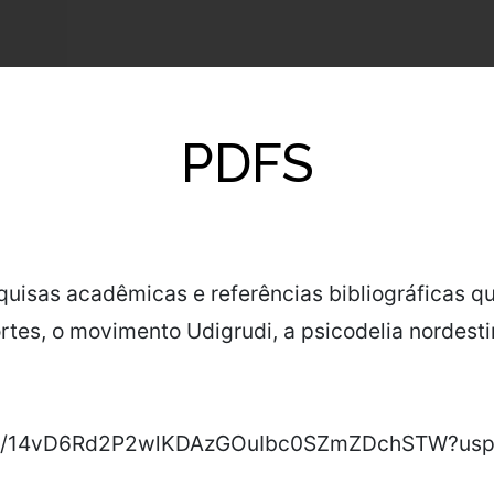
PDFS
uisas acadêmicas e referências bibliográficas q
rtes, o movimento Udigrudi, a psicodelia nordesti
lders/14vD6Rd2P2wlKDAzGOuIbc0SZmZDchSTW?usp