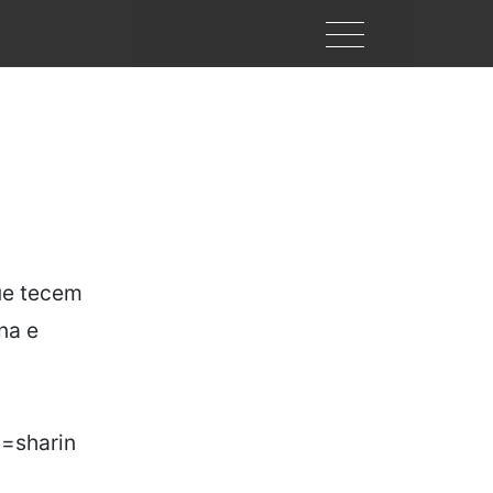
ue tecem
na e
=sharin