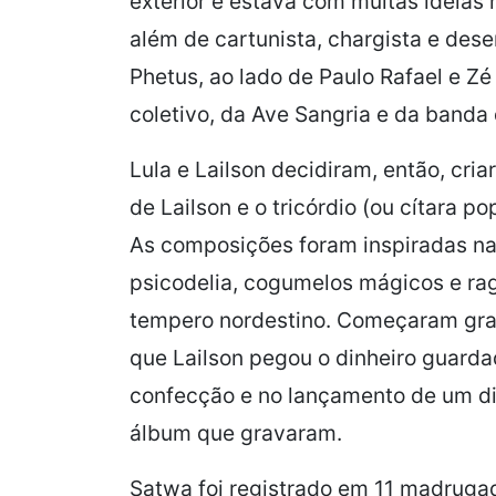
exterior e estava com muitas ideias 
além de cartunista, chargista e dese
Phetus, ao lado de
Paulo Rafael e Zé
coletivo, da Ave Sangria e da banda
Lula e Lailson decidiram, então, cri
de Lailson e o
tricórdio
(ou
cítara
pop
As composições foram
inspiradas na
psicodelia, cogumelos mágicos e r
tempero
nordestino.
Começaram
gr
que Lailson pegou o dinheiro guard
confecção e no lançamento de um di
álbum que gravaram.
Satwa
foi registrado em 11 madrugad