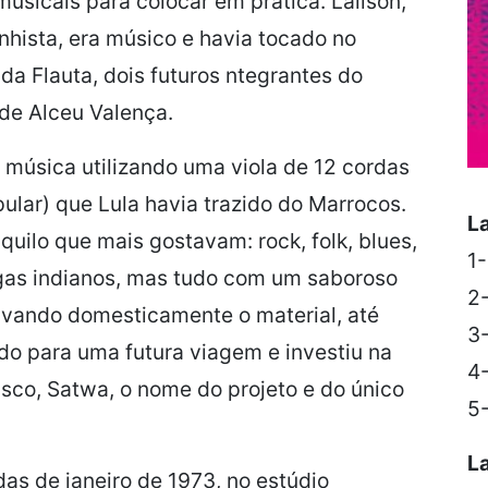
musicais para colocar em prática. Lailson,
nhista, era músico e havia tocado no
 da Flauta, dois futuros ntegrantes do
 de
Alceu Valença.
ar música utilizando uma viola de 12 cordas
ular)
que
Lula
havia
trazido
do
Marrocos.
L
quilo que mais gostavam: rock, folk, blues,
1
agas
indianos,
mas
tudo
com
um
saboroso
2
avando
domesticamente o material, até
3-
ado para uma futura viagem
e investiu na
4-
sco,
Satwa
, o nome do projeto e do único
5
L
as de janeiro de 1973, no estúdio