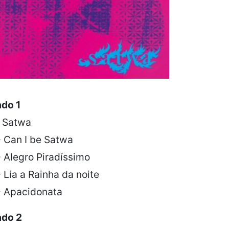
ado 1
- Satwa
- Can I be Satwa
 Alegro Piradíssimo
 Lia a Rainha da noite
- Apacidonata
ado 2