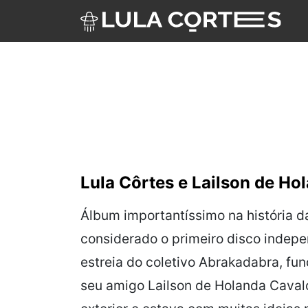
Skip to main content
Lula Côrtes e Lailson de Ho
Álbum importantíssimo na história da
considerado o primeiro
disco indepe
estreia do coletivo
Abrakadabra
, fu
seu amigo Lailson de Holanda Cavalc