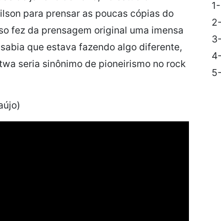
1
ailson para prensar as poucas cópias do
2
sso fez
da prensagem original uma imensa
3
e sabia que estava
fazendo algo diferente,
4
twa
seria sinônimo de pioneirismo
no rock
5-
aújo)